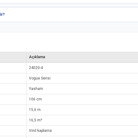
ir?
Açıklama
24020-4
Vogue Serisi
Yasham
106 cm
15,6 m
16,5 m²
Vinil kaplama