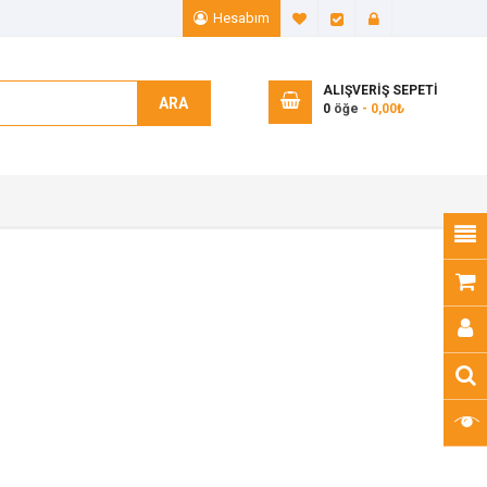
Hesabım
A. Listem (0)
Ödeme
Giriş Yap
ALIŞVERIŞ SEPETI
ARA
0
öğe
- 0,00₺