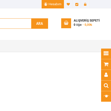
Hesabım
A. Listem (0)
Ödeme
Giriş Yap
ALIŞVERIŞ SEPETI
ARA
0
öğe
- 0,00₺