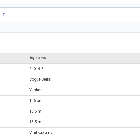
ir?
Açıklama
24019-2
Vogue Serisi
Yasham
106 cm
15,6 m
16,5 m²
Vinil kaplama