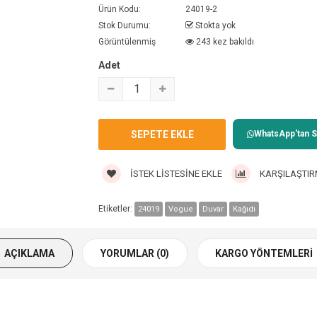
Ürün Kodu:
24019-2
Stok Durumu:
Stokta yok
Görüntülenmiş
243 kez bakıldı
Adet
WhatsApp'tan Sa
İSTEK LISTESINE EKLE
KARŞILAŞTIR
Etiketler:
24019
Vogue
Duvar
Kağıdı
AÇIKLAMA
YORUMLAR (0)
KARGO YÖNTEMLERI