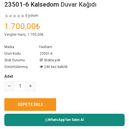
23501-6 Kalsedom
Duvar Kağıdı
0 yorum
1.700,00₺
Vergiler Hariç:
1.700,00₺
Marka:
Yasham
Ürün Kodu:
23501-6
Stok Durumu:
Stokta yok
Görüntülenmiş
246 kez bakıldı
Adet
WhatsApp'tan Satın Al