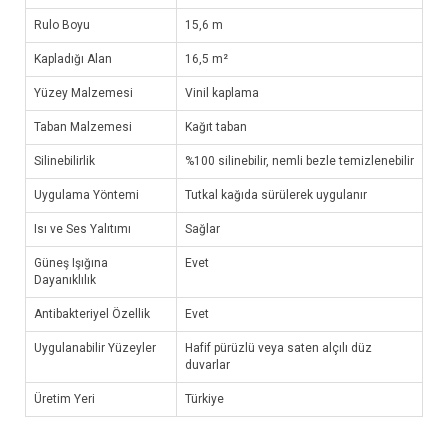
Rulo Boyu
15,6 m
Kapladığı Alan
16,5 m²
Yüzey Malzemesi
Vinil kaplama
Taban Malzemesi
Kağıt taban
Silinebilirlik
%100 silinebilir, nemli bezle temizlenebilir
Uygulama Yöntemi
Tutkal kağıda sürülerek uygulanır
Isı ve Ses Yalıtımı
Sağlar
Güneş Işığına
Evet
Dayanıklılık
Antibakteriyel Özellik
Evet
Uygulanabilir Yüzeyler
Hafif pürüzlü veya saten alçılı düz
duvarlar
Üretim Yeri
Türkiye