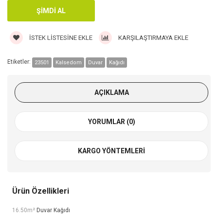
İSTEK LISTESINE EKLE
KARŞILAŞTIRMAYA EKLE
Etiketler:
23501
Kalsedom
Duvar
Kağıdı
AÇIKLAMA
YORUMLAR (0)
KARGO YÖNTEMLERI
Ürün Özellikleri
16.50m²
Duvar Kağıdı