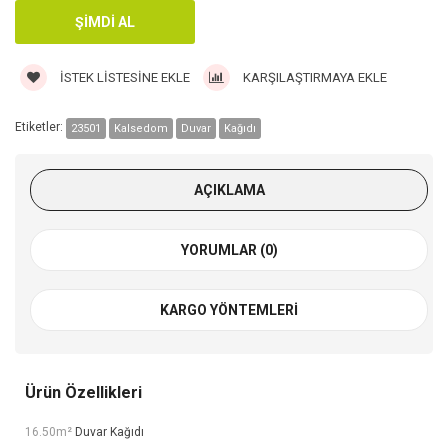
İSTEK LISTESINE EKLE
KARŞILAŞTIRMAYA EKLE
Etiketler:
23501
Kalsedom
Duvar
Kağıdı
AÇIKLAMA
YORUMLAR (0)
KARGO YÖNTEMLERI
Ürün Özellikleri
16.50m²
Duvar Kağıdı