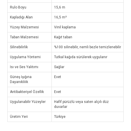
Rulo Boyu
15,6 m
Kapladığı Alan
16,5 m²
Yüzey Malzemesi
Vinil kaplama
Taban Malzemesi
Kağıt taban
Silinebilirlik
%100 silinebilir, nemli bezle temizlenebilir
Uygulama Yöntemi
Tutkal kağıda sürülerek uygulanır
Isı ve Ses Yalıtımı
Sağlar
Güneş Işığına
Evet
Dayanıklılık
Antibakteriyel Özellik
Evet
Uygulanabilir Yüzeyler
Hafif pürüzlü veya saten alçılı düz
duvarlar
Üretim Yeri
Türkiye