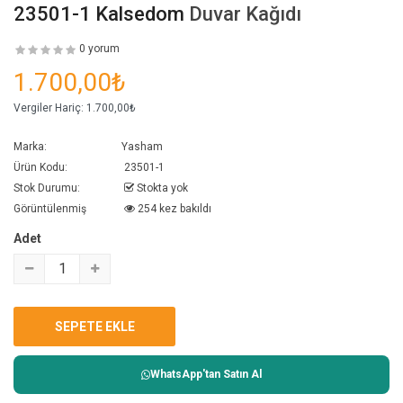
23501-1 Kalsedom
Duvar Kağıdı
0 yorum
1.700,00₺
Vergiler Hariç:
1.700,00₺
Marka:
Yasham
Ürün Kodu:
23501-1
Stok Durumu:
Stokta yok
Görüntülenmiş
254 kez bakıldı
Adet
WhatsApp'tan Satın Al