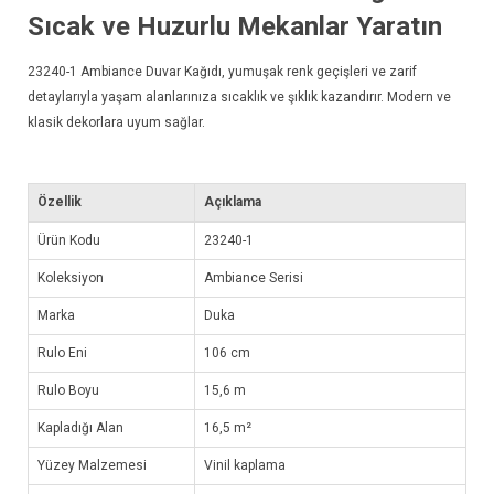
Sıcak ve Huzurlu Mekanlar Yaratın
23240-1
Ambiance Duvar Kağıdı
, yumuşak renk geçişleri ve zarif
detaylarıyla yaşam alanlarınıza sıcaklık ve şıklık kazandırır. Modern ve
klasik dekorlara uyum sağlar.
Özellik
Açıklama
Ürün Kodu
23240-1
Koleksiyon
Ambiance Serisi
Marka
Duka
Rulo Eni
106 cm
Rulo Boyu
15,6 m
Kapladığı Alan
16,5 m²
Yüzey Malzemesi
Vinil kaplama