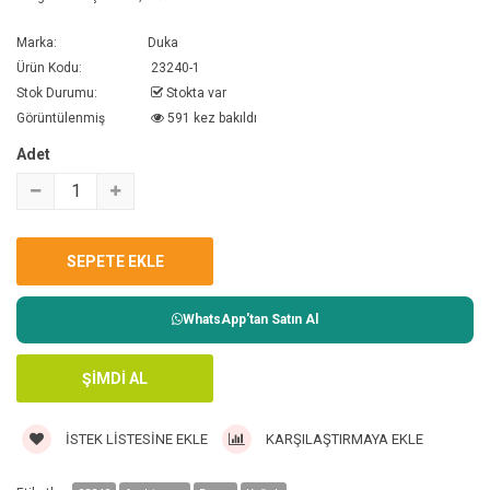
Marka:
Duka
Ürün Kodu:
23240-1
Stok Durumu:
Stokta var
Görüntülenmiş
591 kez bakıldı
Adet
WhatsApp'tan Satın Al
İSTEK LISTESINE EKLE
KARŞILAŞTIRMAYA EKLE