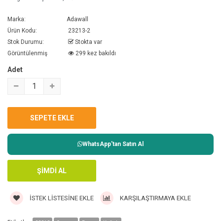
Marka:
Adawall
Ürün Kodu:
23213-2
Stok Durumu:
Stokta var
Görüntülenmiş
299 kez bakıldı
Adet
WhatsApp'tan Satın Al
İSTEK LISTESINE EKLE
KARŞILAŞTIRMAYA EKLE