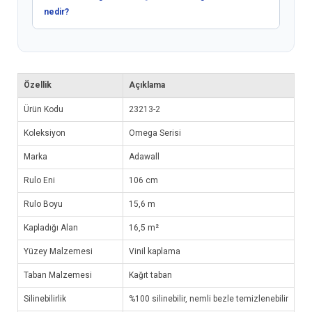
nedir?
Özellik
Açıklama
Ürün Kodu
23213-2
Koleksiyon
Omega Serisi
Marka
Adawall
Rulo Eni
106 cm
Rulo Boyu
15,6 m
Kapladığı Alan
16,5 m²
Yüzey Malzemesi
Vinil kaplama
Taban Malzemesi
Kağıt taban
Silinebilirlik
%100 silinebilir, nemli bezle temizlenebilir