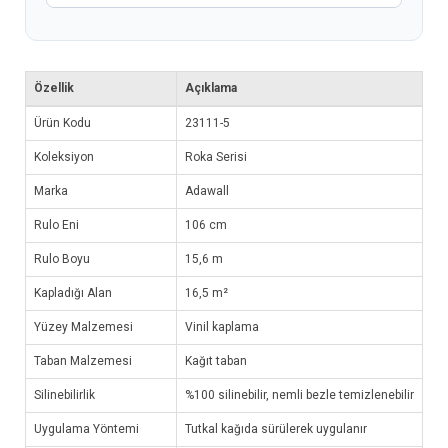
Özellik
Açıklama
Ürün Kodu
23111-5
Koleksiyon
Roka Serisi
Marka
Adawall
Rulo Eni
106 cm
Rulo Boyu
15,6 m
Kapladığı Alan
16,5 m²
Yüzey Malzemesi
Vinil kaplama
Taban Malzemesi
Kağıt taban
Silinebilirlik
%100 silinebilir, nemli bezle temizlenebilir
Uygulama Yöntemi
Tutkal kağıda sürülerek uygulanır