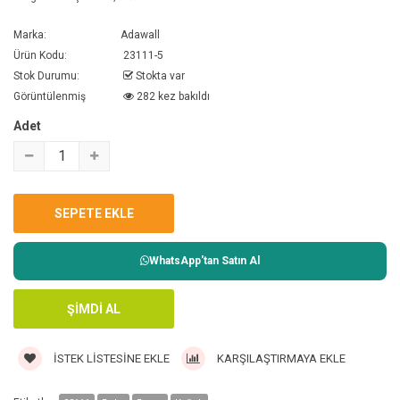
Marka:
Adawall
Ürün Kodu:
23111-5
Stok Durumu:
Stokta var
Görüntülenmiş
282 kez bakıldı
Adet
WhatsApp'tan Satın Al
İSTEK LISTESINE EKLE
KARŞILAŞTIRMAYA EKLE