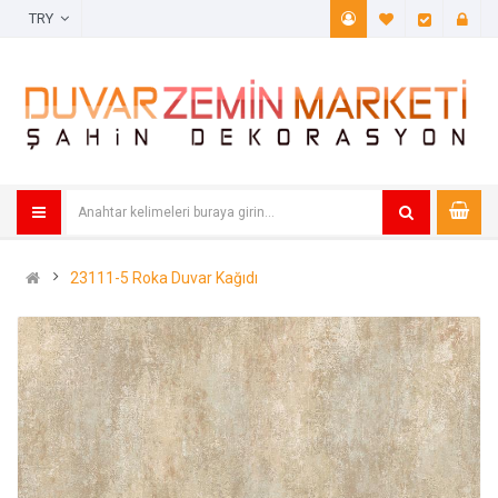
TRY
A. Listem (
Öde
23111-5 Roka Duvar Kağıdı