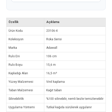
Özellik
Açıklama
Ürün Kodu
23106-4
Koleksiyon
Roka Serisi
Marka
Adawall
Rulo Eni
106 cm
Rulo Boyu
15,6 m
Kapladığı Alan
16,5 m²
Yüzey Malzemesi
Vinil kaplama
Taban Malzemesi
Kağıt taban
Silinebilirlik
%100 silinebilir, nemli bezle temizlenebilir
Uygulama Yöntemi
Tutkal kağıda sürülerek uygulanır