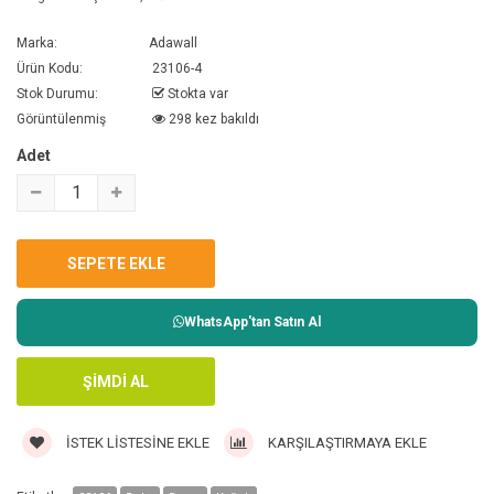
Marka:
Adawall
Ürün Kodu:
23106-4
Stok Durumu:
Stokta var
Görüntülenmiş
298 kez bakıldı
Adet
WhatsApp'tan Satın Al
İSTEK LISTESINE EKLE
KARŞILAŞTIRMAYA EKLE