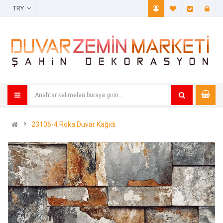
TRY
A. Listem (
Öde
23106-4 Roka Duvar Kağıdı