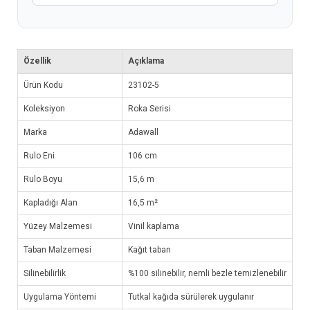
Özellik
Açıklama
Ürün Kodu
23102-5
Koleksiyon
Roka Serisi
Marka
Adawall
Rulo Eni
106 cm
Rulo Boyu
15,6 m
Kapladığı Alan
16,5 m²
Yüzey Malzemesi
Vinil kaplama
Taban Malzemesi
Kağıt taban
Silinebilirlik
%100 silinebilir, nemli bezle temizlenebilir
Uygulama Yöntemi
Tutkal kağıda sürülerek uygulanır