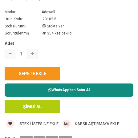
Marka:
Adawall
Ürün Kodu:
23102-5
Stok Durumu:
Stokta var
Görüntülenmiş
354 kez bakıldı
Adet
WhatsApp'tan Satın Al
İSTEK LISTESINE EKLE
KARŞILAŞTIRMAYA EKLE