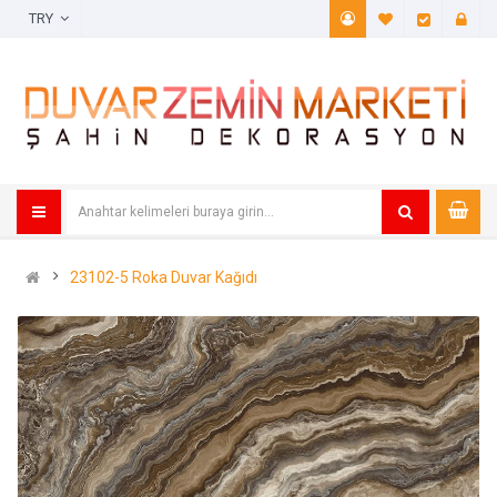
TRY
A. Listem (
Öde
23102-5 Roka Duvar Kağıdı