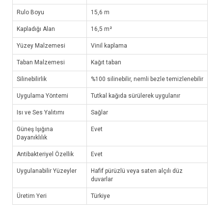
Rulo Boyu
15,6 m
Kapladığı Alan
16,5 m²
Yüzey Malzemesi
Vinil kaplama
Taban Malzemesi
Kağıt taban
Silinebilirlik
%100 silinebilir, nemli bezle temizlenebilir
Uygulama Yöntemi
Tutkal kağıda sürülerek uygulanır
Isı ve Ses Yalıtımı
Sağlar
Güneş Işığına
Evet
Dayanıklılık
Antibakteriyel Özellik
Evet
Uygulanabilir Yüzeyler
Hafif pürüzlü veya saten alçılı düz
duvarlar
Üretim Yeri
Türkiye