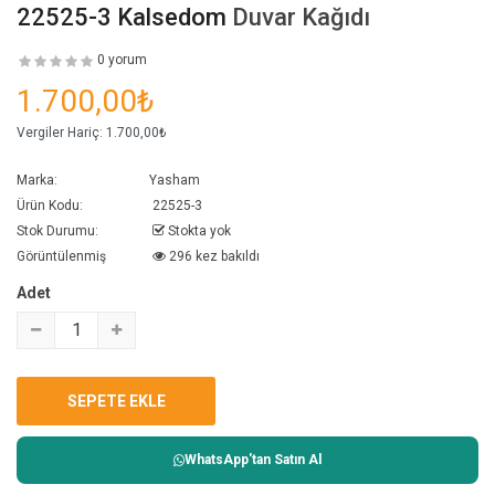
22525-3 Kalsedom
Duvar Kağıdı
0 yorum
1.700,00₺
Vergiler Hariç:
1.700,00₺
Marka:
Yasham
Ürün Kodu:
22525-3
Stok Durumu:
Stokta yok
Görüntülenmiş
296 kez bakıldı
Adet
WhatsApp'tan Satın Al