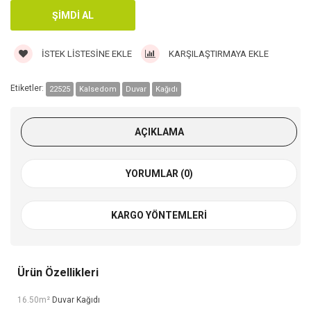
İSTEK LISTESINE EKLE
KARŞILAŞTIRMAYA EKLE
Etiketler:
22525
Kalsedom
Duvar
Kağıdı
AÇIKLAMA
YORUMLAR (0)
KARGO YÖNTEMLERI
Ürün Özellikleri
16.50m²
Duvar Kağıdı