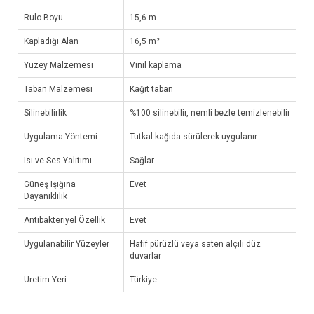
Rulo Boyu
15,6 m
Kapladığı Alan
16,5 m²
Yüzey Malzemesi
Vinil kaplama
Taban Malzemesi
Kağıt taban
Silinebilirlik
%100 silinebilir, nemli bezle temizlenebilir
Uygulama Yöntemi
Tutkal kağıda sürülerek uygulanır
Isı ve Ses Yalıtımı
Sağlar
Güneş Işığına
Evet
Dayanıklılık
Antibakteriyel Özellik
Evet
Uygulanabilir Yüzeyler
Hafif pürüzlü veya saten alçılı düz
duvarlar
Üretim Yeri
Türkiye