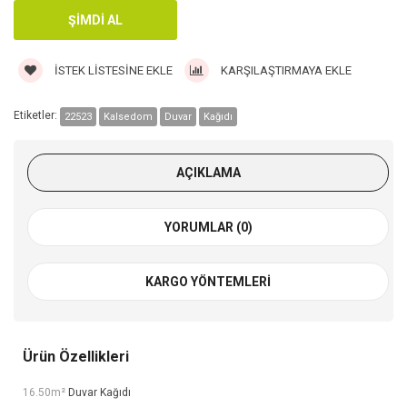
İSTEK LISTESINE EKLE
KARŞILAŞTIRMAYA EKLE
Etiketler:
22523
Kalsedom
Duvar
Kağıdı
AÇIKLAMA
YORUMLAR (0)
KARGO YÖNTEMLERI
Ürün Özellikleri
16.50m²
Duvar Kağıdı