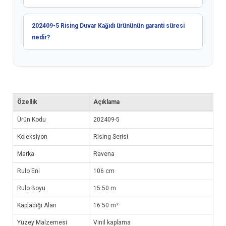
202409-5 Rising Duvar Kağıdı ürününün garanti süresi
nedir?
Özellik
Açıklama
Ürün Kodu
202409-5
Koleksiyon
Rising Serisi
Marka
Ravena
Rulo Eni
106 cm
Rulo Boyu
15.50 m
Kapladığı Alan
16.50 m²
Yüzey Malzemesi
Vinil kaplama