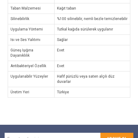
Taban Malzemesi
Kağıt taban
Silinebilirlik
%100 silinebilir, nemli bezle temizlenebilir
Uygulama Yöntemi
Tutkal kağıda sürülerek uygulanır
Isı ve Ses Yalıtımı
Sağlar
Güneş Işığına
Evet
Dayanıklılık
Antibakteriyel Özellik
Evet
Uygulanabilir Yüzeyler
Hafif pürüzlü veya saten alçılı düz
duvarlar
Üretim Yeri
Türkiye