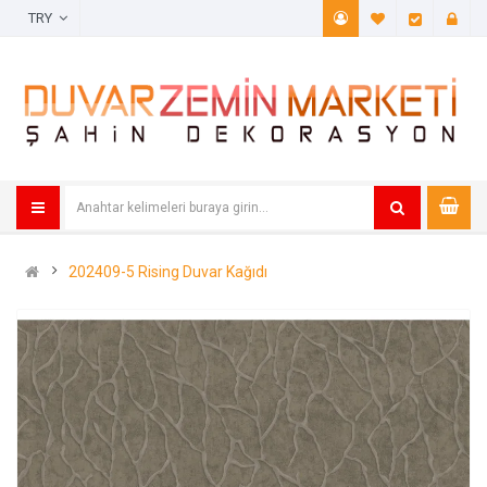
TRY
A. Listem (
Öde
202409-5 Rising Duvar Kağıdı