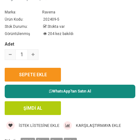
Marka:
Ravena
Ürün Kodu:
202409-5
Stok Durumu:
Stokta var
Görüntülenmiş
204 kez bakıldı
Adet
WhatsApp'tan Satın Al
İSTEK LISTESINE EKLE
KARŞILAŞTIRMAYA EKLE