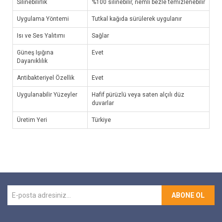
Silinebilirlik
%100 silinebilir, nemli bezle temizlenebilir
Uygulama Yöntemi
Tutkal kağıda sürülerek uygulanır
Isı ve Ses Yalıtımı
Sağlar
Güneş Işığına
Evet
Dayanıklılık
Antibakteriyel Özellik
Evet
Uygulanabilir Yüzeyler
Hafif pürüzlü veya saten alçılı düz
duvarlar
Üretim Yeri
Türkiye
ABONE OL