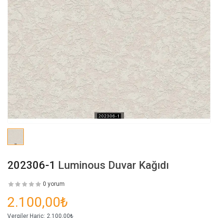
202306-1
Luminous Duvar Kağıdı
0 yorum
2.100,00₺
Vergiler Hariç:
2.100,00₺