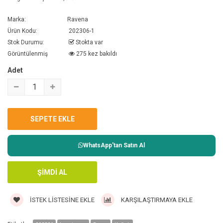
Marka:
Ravena
Ürün Kodu:
202306-1
Stok Durumu:
Stokta var
Görüntülenmiş
275 kez bakıldı
Adet
WhatsApp'tan Satın Al
İSTEK LISTESINE EKLE
KARŞILAŞTIRMAYA EKLE