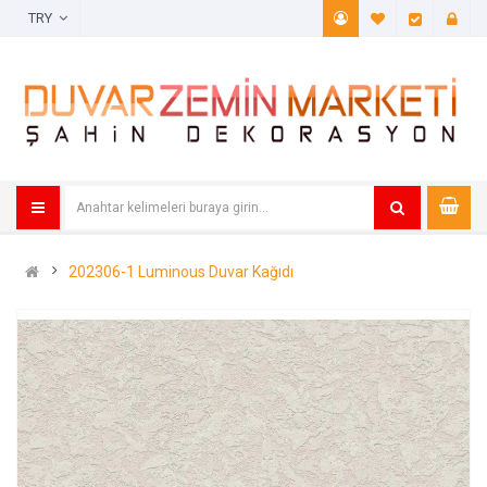
TRY
A. Listem (
Öde
202306-1 Luminous Duvar Kağıdı