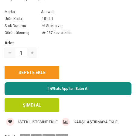
Marka:
Adawall
Ürün Kodu:
1514-1
Stok Durumu:
Stokta var
Görüntülenmiş
237 kez bakıldı
Adet
WhatsApp'tan Satın Al
İSTEK LISTESINE EKLE
KARŞILAŞTIRMAYA EKLE