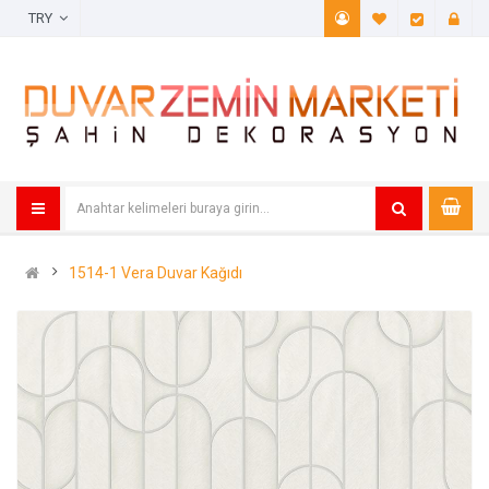
TRY
A. Listem (
Öde
1514-1 Vera Duvar Kağıdı