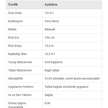
Özellik
Açıklama
Ürün Kodu
1514-1
Koleksiyon
Vera Serisi
Marka
Adawall
Rulo Eni
106 cm
Rulo Boyu
15,6 m
Kapladığı Alan
16,5 m²
Yüzey Malzemesi
Vinil kaplama
Taban Malzemesi
Kağıt taban
Silinebilirlik
%100 silinebilir, nemli bezle temizlenebilir
Uygulama Yöntemi
Tutkal kağıda sürülerek uygulanır
Isı ve Ses Yalıtımı
Sağlar
Güneş Işığına
Evet
Dayanıklılık