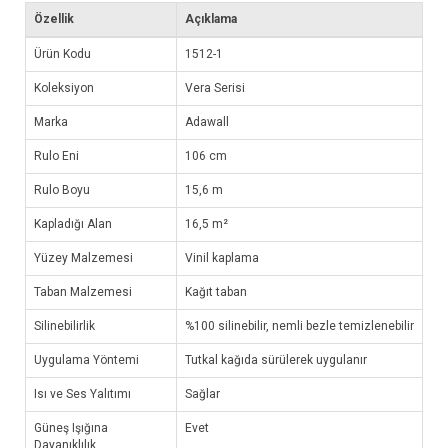
Özellik
Açıklama
Ürün Kodu
1512-1
Koleksiyon
Vera Serisi
Marka
Adawall
Rulo Eni
106 cm
Rulo Boyu
15,6 m
Kapladığı Alan
16,5 m²
Yüzey Malzemesi
Vinil kaplama
Taban Malzemesi
Kağıt taban
Silinebilirlik
%100 silinebilir, nemli bezle temizlenebilir
Uygulama Yöntemi
Tutkal kağıda sürülerek uygulanır
Isı ve Ses Yalıtımı
Sağlar
Güneş Işığına
Evet
Dayanıklılık