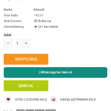
Marka:
Adawall
Ürün Kodu:
1512-1
Stok Durumu:
Stokta var
Görüntülenmiş
261 kez bakıldı
Adet
WhatsApp'tan Satın Al
İSTEK LISTESINE EKLE
KARŞILAŞTIRMAYA EKLE