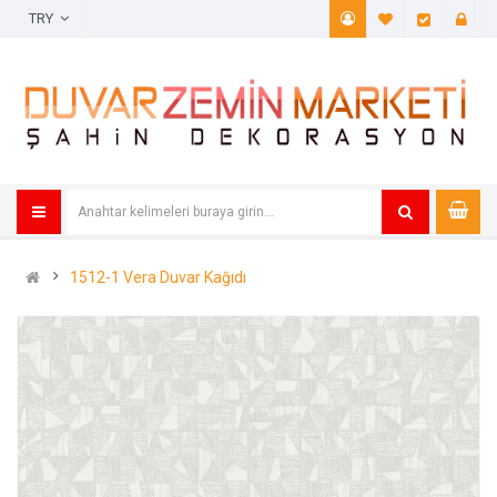
TRY
A. Listem (
Öde
1512-1 Vera Duvar Kağıdı