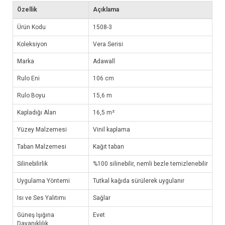
Özellik
Açıklama
Ürün Kodu
1508-3
Koleksiyon
Vera Serisi
Marka
Adawall
Rulo Eni
106 cm
Rulo Boyu
15,6 m
Kapladığı Alan
16,5 m²
Yüzey Malzemesi
Vinil kaplama
Taban Malzemesi
Kağıt taban
Silinebilirlik
%100 silinebilir, nemli bezle temizlenebilir
Uygulama Yöntemi
Tutkal kağıda sürülerek uygulanır
Isı ve Ses Yalıtımı
Sağlar
Güneş Işığına
Evet
Dayanıklılık