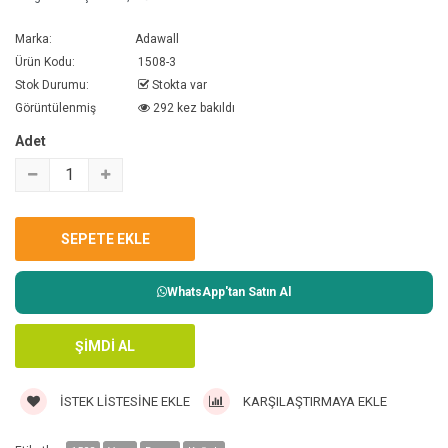
Marka:
Adawall
Ürün Kodu:
1508-3
Stok Durumu:
Stokta var
Görüntülenmiş
292 kez bakıldı
Adet
WhatsApp'tan Satın Al
İSTEK LISTESINE EKLE
KARŞILAŞTIRMAYA EKLE