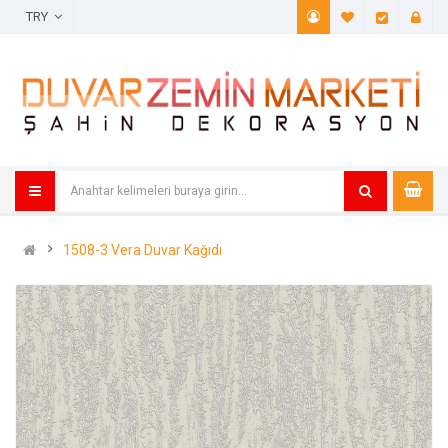
TRY
A. Listem (
Öde
1508-3 Vera Duvar Kağıdı