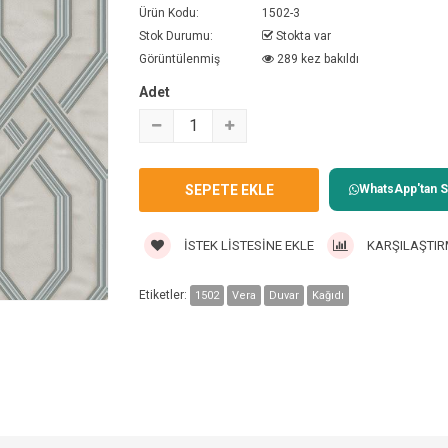
Ürün Kodu:
1502-3
Stok Durumu:
Stokta var
Görüntülenmiş
289 kez bakıldı
Adet
WhatsApp'tan Sa
İSTEK LISTESINE EKLE
KARŞILAŞTIR
Etiketler:
1502
Vera
Duvar
Kağıdı