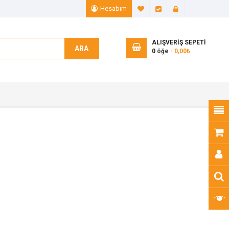
Hesabım
A. Listem (0)
Ödeme
Giriş Yap
ALIŞVERIŞ SEPETI
ARA
0
öğe
- 0,00₺