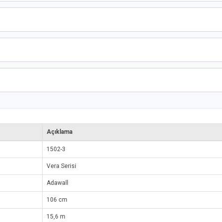
Açıklama
1502-3
Vera Serisi
Adawall
106 cm
15,6 m