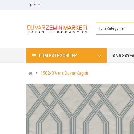
TRY
Tüm Kategoriler
TÜM KATEGORILER
ANA SAYF
1502-3 Vera Duvar Kağıdı