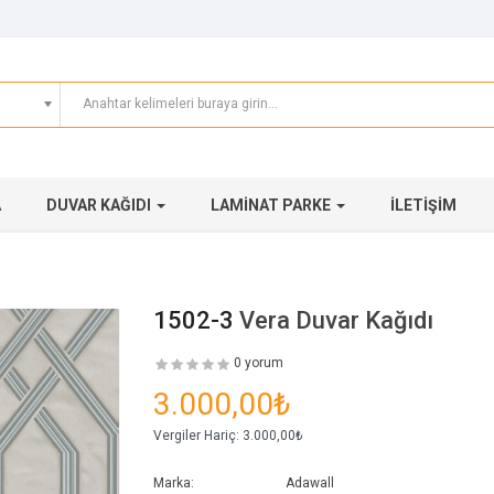
A
DUVAR KAĞIDI
LAMINAT PARKE
İLETIŞIM
1502-3
Vera Duvar Kağıdı
0 yorum
3.000,00₺
Vergiler Hariç:
3.000,00₺
Marka:
Adawall