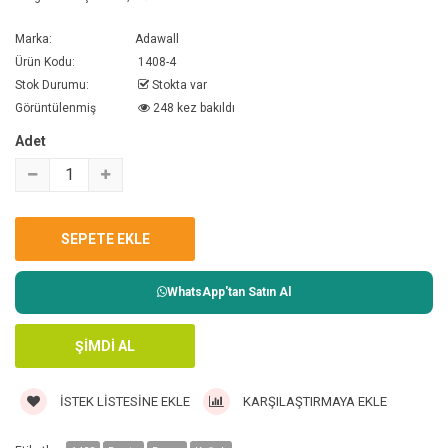
Marka:
Adawall
Ürün Kodu:
1408-4
Stok Durumu:
Stokta var
Görüntülenmiş
248 kez bakıldı
Adet
WhatsApp'tan Satın Al
İSTEK LISTESINE EKLE
KARŞILAŞTIRMAYA EKLE