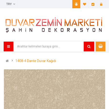
TRY
A. Listem (
Öde
1408-4 Dante Duvar Kağıdı