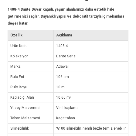
1408-4
Dante Duvar Kağıdı
, yaşam alanlarınızı daha estetik hale
getirmenizi sağlar. Dayanıklı yapısı ve dekoratif tarzıyla iç mekanlara
değer katar.
Özellik
Açıklama
Ürün Kodu
1408-4
Koleksiyon
Dante Serisi
Marka
Adawall
Rulo Eni
106 cm
Rulo Boyu
10 m
Kapladığı Alan
10.60 m²
Yüzey Malzemesi
Vinil kaplama
Taban Malzemesi
Kağıt taban
Silinebilirlik
%100 silinebilir, nemli bezle temizlenebilir