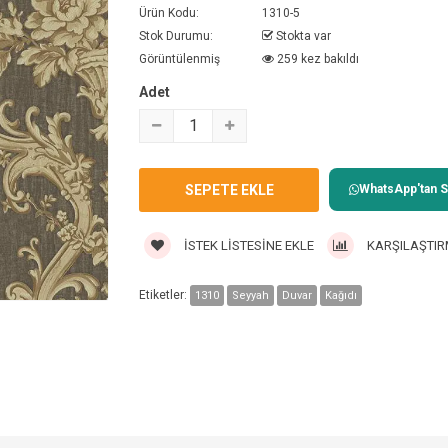
Ürün Kodu:
1310-5
Stok Durumu:
Stokta var
Görüntülenmiş
259 kez bakıldı
Adet
WhatsApp'tan Sa
İSTEK LISTESINE EKLE
KARŞILAŞTIR
Etiketler:
1310
Seyyah
Duvar
Kağıdı