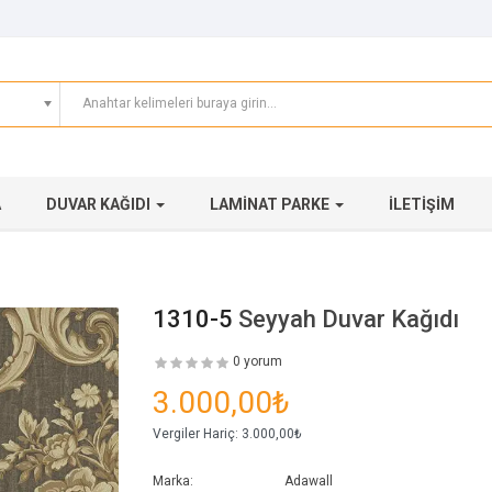
A
DUVAR KAĞIDI
LAMINAT PARKE
İLETIŞIM
1310-5
Seyyah Duvar Kağıdı
0 yorum
3.000,00₺
Vergiler Hariç:
3.000,00₺
Marka:
Adawall