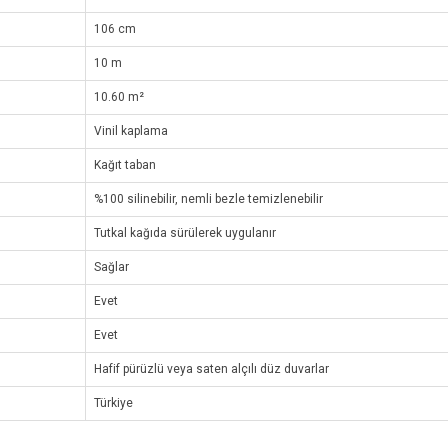
106 cm
10 m
10.60 m²
Vinil kaplama
Kağıt taban
%100 silinebilir, nemli bezle temizlenebilir
Tutkal kağıda sürülerek uygulanır
Sağlar
Evet
Evet
Hafif pürüzlü veya saten alçılı düz duvarlar
Türkiye