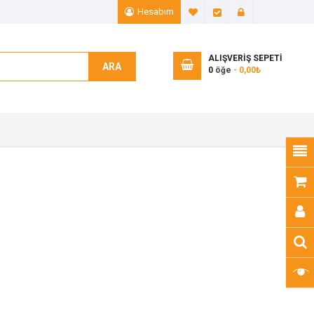
Hesabım
A. Listem (0)
Ödeme
Giriş Yap
ALIŞVERIŞ SEPETI
ARA
0
öğe
- 0,00₺