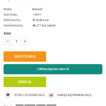
Marka:
Adawall
Ürün Kodu:
1309-1
Stok Durumu:
Stokta var
Görüntülenmiş
277 kez bakıldı
Adet
WhatsApp'tan Satın Al
İSTEK LISTESINE EKLE
KARŞILAŞTIRMAYA EKLE