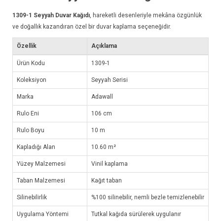
1309-1
Seyyah Duvar Kağıdı
, hareketli desenleriyle mekâna özgünlük
ve doğallık kazandıran özel bir duvar kaplama seçeneğidir.
Özellik
Açıklama
Ürün Kodu
1309-1
Koleksiyon
Seyyah Serisi
Marka
Adawall
Rulo Eni
106 cm
Rulo Boyu
10 m
Kapladığı Alan
10.60 m²
Yüzey Malzemesi
Vinil kaplama
Taban Malzemesi
Kağıt taban
Silinebilirlik
%100 silinebilir, nemli bezle temizlenebilir
Uygulama Yöntemi
Tutkal kağıda sürülerek uygulanır