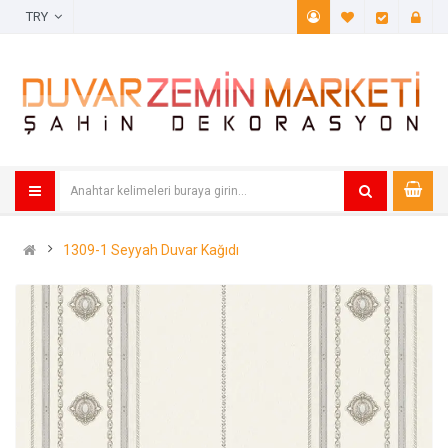
TRY
A. Listem (
Öde
1309-1 Seyyah Duvar Kağıdı