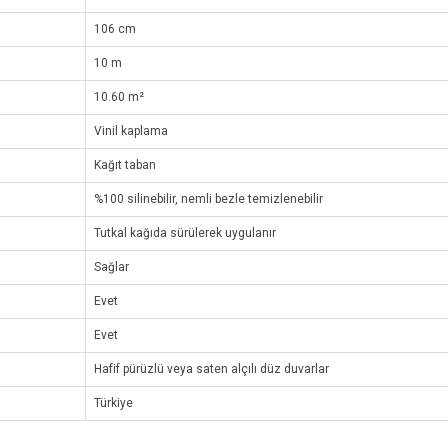
106 cm
10 m
10.60 m²
Vinil kaplama
Kağıt taban
%100 silinebilir, nemli bezle temizlenebilir
Tutkal kağıda sürülerek uygulanır
Sağlar
Evet
Evet
Hafif pürüzlü veya saten alçılı düz duvarlar
Türkiye