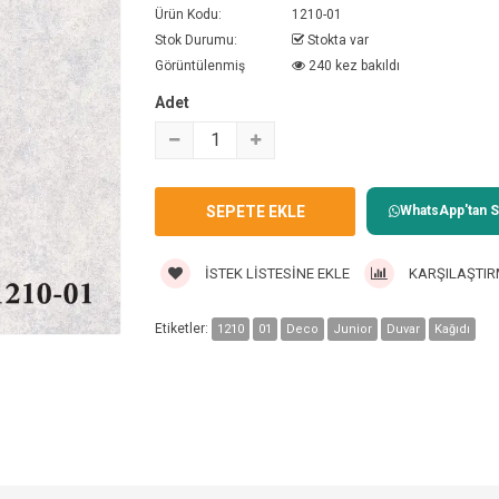
Ürün Kodu:
1210-01
Stok Durumu:
Stokta var
Görüntülenmiş
240 kez bakıldı
Adet
WhatsApp'tan Sa
İSTEK LISTESINE EKLE
KARŞILAŞTIR
Etiketler:
1210
01
Deco
Junior
Duvar
Kağıdı