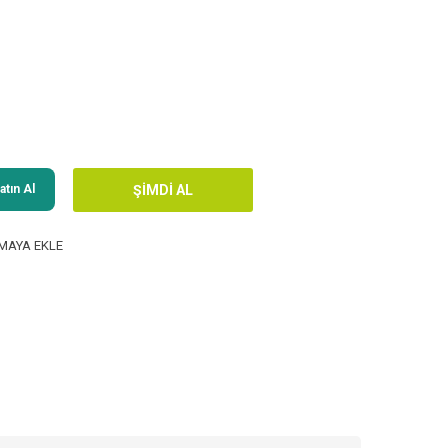
tın Al
MAYA EKLE