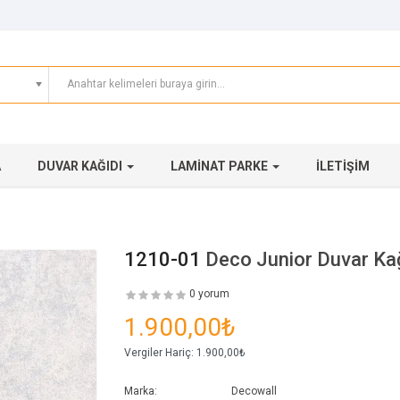
A
DUVAR KAĞIDI
LAMINAT PARKE
İLETIŞIM
1210-01
Deco Junior Duvar Ka
0 yorum
1.900,00₺
Vergiler Hariç:
1.900,00₺
Marka:
Decowall