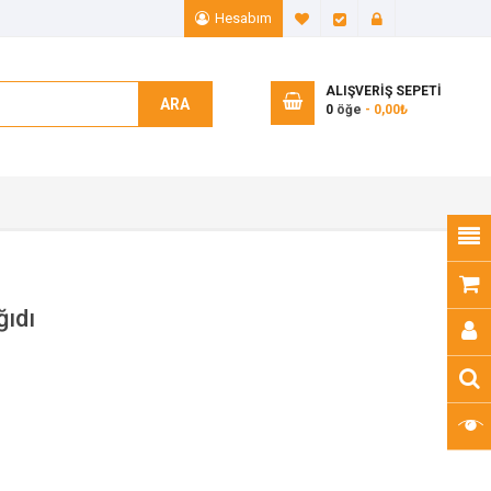
Hesabım
A. Listem (0)
Ödeme
Giriş Yap
ALIŞVERIŞ SEPETI
ARA
0
öğe
- 0,00₺
ğıdı