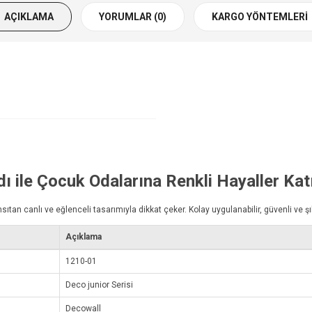
AÇIKLAMA
YORUMLAR (0)
KARGO YÖNTEMLERI
dı
ile Çocuk Odalarına Renkli Hayaller Kat
ıtan canlı ve eğlenceli tasarımıyla dikkat çeker. Kolay uygulanabilir, güvenli ve şık 
Açıklama
1210-01
Deco junior Serisi
Decowall