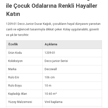
ile Çocuk Odalarına Renkli Hayaller
Katın
1209-01
Deco Junior Duvar Kağıdı
, çocukların hayal dünyasını yansıtan
canlı ve eğlenceli tasarımıyla dikkat çeker. Kolay uygulanabilir, güvenli
ve şık bir tercihtir.
Özellik
Açıklama
Ürün Kodu
1209-01
Koleksiyon
Deco junior Serisi
Marka
Decowall
Rulo Eni
106 cm
Rulo Boyu
10 m
Kapladığı Alan
10.60 m²
Yüzey Malzemesi
Vinil kaplama