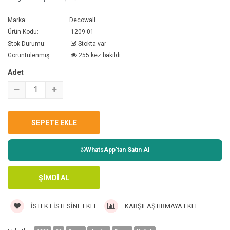
Marka:
Decowall
Ürün Kodu:
1209-01
Stok Durumu:
Stokta var
Görüntülenmiş
255 kez bakıldı
Adet
WhatsApp'tan Satın Al
İSTEK LISTESINE EKLE
KARŞILAŞTIRMAYA EKLE