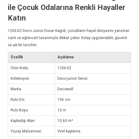
ile Çocuk Odalarına Renkli Hayaller
Katın
1206-02
Deco Junior Duvar Kağıdı
, çocukların hayal dünyasını yansıtan
canlı ve eğlenceli tasarımıyla dikkat çeker. Kolay uygulanabilir, güvenli
ve şık bir tercihtir.
Özellik
Açıklama
Ürün Kodu
1206-02
Koleksiyon
Deco junior Serisi
Marka
Decowall
Rulo Eni
106 cm
Rulo Boyu
10 m
Kapladığı Alan
10.60 m²
Yüzey Malzemesi
Vinil kaplama