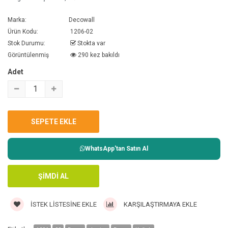
Marka:
Decowall
Ürün Kodu:
1206-02
Stok Durumu:
Stokta var
Görüntülenmiş
290 kez bakıldı
Adet
WhatsApp'tan Satın Al
İSTEK LISTESINE EKLE
KARŞILAŞTIRMAYA EKLE