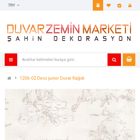
TRY
A. Listem (
Öde
1206-02 Deco junior Duvar Kağıdı