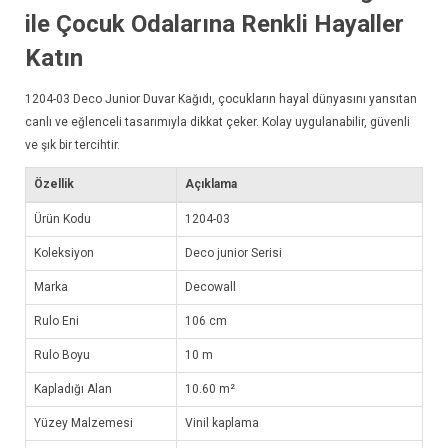
ile Çocuk Odalarına Renkli Hayaller
Katın
1204-03
Deco Junior Duvar Kağıdı
, çocukların hayal dünyasını yansıtan
canlı ve eğlenceli tasarımıyla dikkat çeker. Kolay uygulanabilir, güvenli
ve şık bir tercihtir.
Özellik
Açıklama
Ürün Kodu
1204-03
Koleksiyon
Deco junior Serisi
Marka
Decowall
Rulo Eni
106 cm
Rulo Boyu
10 m
Kapladığı Alan
10.60 m²
Yüzey Malzemesi
Vinil kaplama