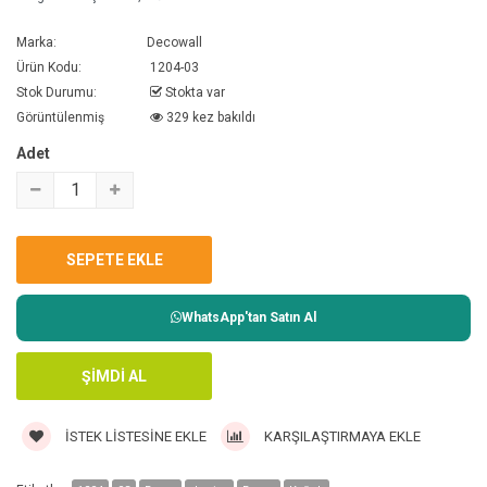
Marka:
Decowall
Ürün Kodu:
1204-03
Stok Durumu:
Stokta var
Görüntülenmiş
329 kez bakıldı
Adet
WhatsApp'tan Satın Al
İSTEK LISTESINE EKLE
KARŞILAŞTIRMAYA EKLE