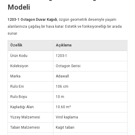
Modeli
1203-1
Octagon Duvar Kağıdı
, özgün geometrik deseniyle yaşam
alanlarınıza çağdaş bir hava katar. Estetik ve fonksiyonelliği bir arada
sunar.
Özellik
Açıklama
Ürün Kodu
1203-1
Koleksiyon
Octagon Serisi
Marka
Adawall
Rulo Eni
106 cm
Rulo Boyu
10 m
Kapladığı Alan
10.60 m²
Yüzey Malzemesi
Vinil kaplama
Taban Malzemesi
Kağıt taban