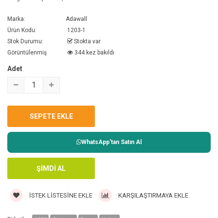
Marka:
Adawall
Ürün Kodu:
1203-1
Stok Durumu:
Stokta var
Görüntülenmiş
344 kez bakıldı
Adet
WhatsApp'tan Satın Al
İSTEK LISTESINE EKLE
KARŞILAŞTIRMAYA EKLE