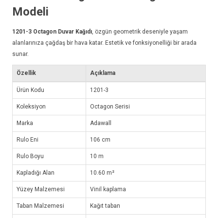
Modeli
1201-3
Octagon Duvar Kağıdı
, özgün geometrik deseniyle yaşam
alanlarınıza çağdaş bir hava katar. Estetik ve fonksiyonelliği bir arada
sunar.
Özellik
Açıklama
Ürün Kodu
1201-3
Koleksiyon
Octagon Serisi
Marka
Adawall
Rulo Eni
106 cm
Rulo Boyu
10 m
Kapladığı Alan
10.60 m²
Yüzey Malzemesi
Vinil kaplama
Taban Malzemesi
Kağıt taban