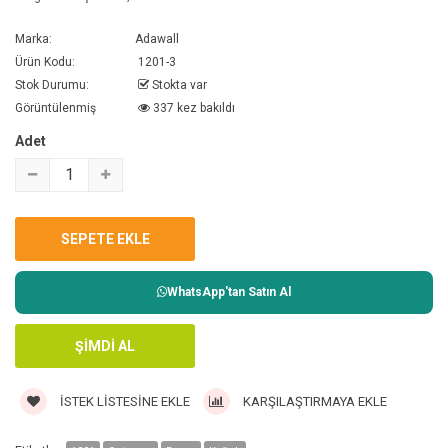
Marka:
Adawall
Ürün Kodu:
1201-3
Stok Durumu:
Stokta var
Görüntülenmiş
337 kez bakıldı
Adet
WhatsApp'tan Satın Al
İSTEK LISTESINE EKLE
KARŞILAŞTIRMAYA EKLE