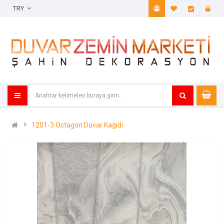
TRY
A. Listem (
Öde
1201-3 Octagon Duvar Kağıdı