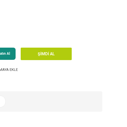
tın Al
MAYA EKLE