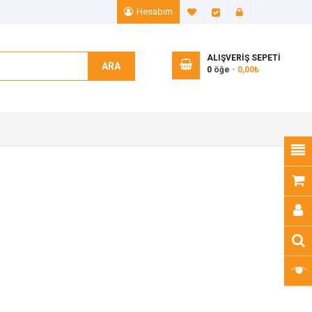
Hesabım
A. Listem (0)
Ödeme
Giriş Yap
ALIŞVERIŞ SEPETI
ARA
0
öğe
- 0,00₺