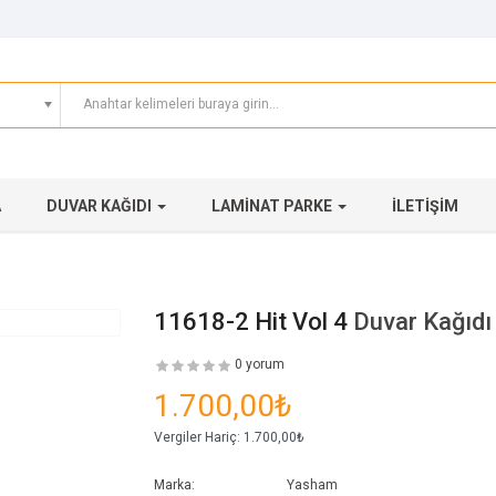
A
DUVAR KAĞIDI
LAMINAT PARKE
İLETIŞIM
11618-2 Hit Vol 4
Duvar Kağıdı
0 yorum
1.700,00₺
Vergiler Hariç:
1.700,00₺
Marka:
Yasham