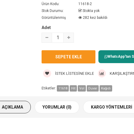
Ürün Kodu:
11618-2
Stok Durumu:
Stokta yok
Görüntülenmiş
282 kez bakıldı
Adet
WhatsApp'tan Sa
İSTEK LISTESINE EKLE
KARŞILAŞTIR
Etiketler:
11618
Hit
Vol
Duvar
Kağıdı
AÇIKLAMA
YORUMLAR (0)
KARGO YÖNTEMLERI