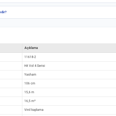
edir?
Açıklama
11618-2
Hit Vol 4 Serisi
Yasham
106 cm
15,6 m
16,5 m²
Vinil kaplama