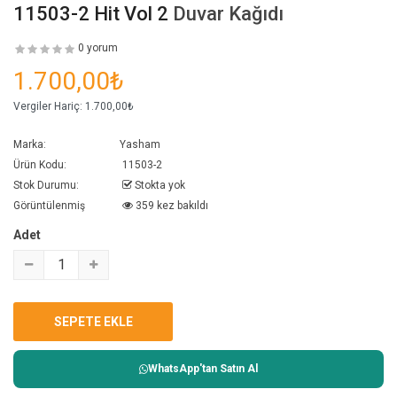
11503-2 Hit Vol 2
Duvar Kağıdı
0 yorum
1.700,00₺
Vergiler Hariç:
1.700,00₺
Marka:
Yasham
Ürün Kodu:
11503-2
Stok Durumu:
Stokta yok
Görüntülenmiş
359 kez bakıldı
Adet
WhatsApp'tan Satın Al