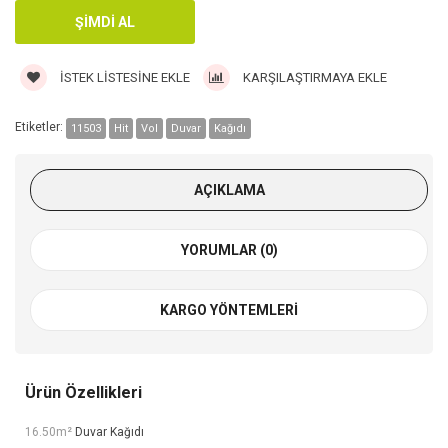
İSTEK LISTESINE EKLE
KARŞILAŞTIRMAYA EKLE
Etiketler:
11503
Hit
Vol
Duvar
Kağıdı
AÇIKLAMA
YORUMLAR (0)
KARGO YÖNTEMLERI
Ürün Özellikleri
16.50m²
Duvar Kağıdı