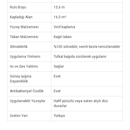
Rulo Boyu
15,6 m
Kapladığı Alan
16,5 m²
Yüzey Malzemesi
Vinil kaplama
Taban Malzemesi
Kağıt taban
Silinebilirlik
%100 silinebilir, nemli bezle temizlenebilir
Uygulama Yöntemi
Tutkal kağıda sürülerek uygulanır
Isı ve Ses Yalıtımı
Sağlar
Güneş Işığına
Evet
Dayanıklılık
Antibakteriyel Özellik
Evet
Uygulanabilir Yüzeyler
Hafif pürüzlü veya saten alçılı düz
duvarlar
Üretim Yeri
Türkiye