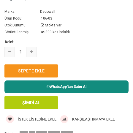
Marka:
Decowall
Ürün Kodu:
106-03
Stok Durumu:
Stokta var
Görüntülenmiş
390 kez bakıldı
Adet
WhatsApp'tan Satın Al
İSTEK LISTESINE EKLE
KARŞILAŞTIRMAYA EKLE