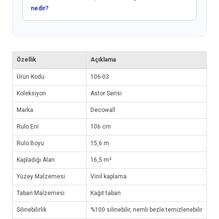
nedir?
Özellik
Açıklama
Ürün Kodu
106-03
Koleksiyon
Astor Serisi
Marka
Decowall
Rulo Eni
106 cm
Rulo Boyu
15,6 m
Kapladığı Alan
16,5 m²
Yüzey Malzemesi
Vinil kaplama
Taban Malzemesi
Kağıt taban
Silinebilirlik
%100 silinebilir, nemli bezle temizlenebilir