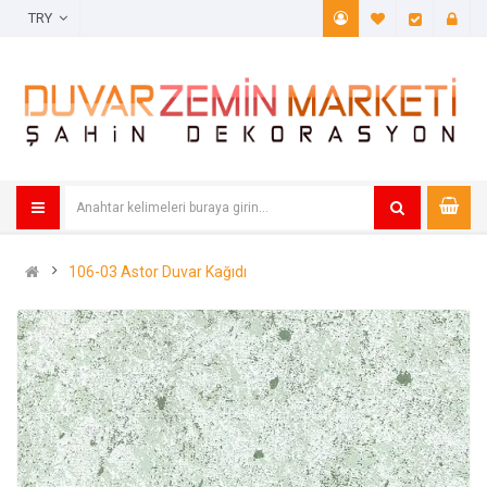
TRY
A. Listem (
Öde
106-03 Astor Duvar Kağıdı