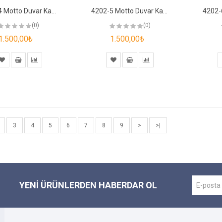
4202-4 Motto Duvar Kağıdı
4202-5 Motto Duvar Kağıdı
(0)
(0)
1.500,00₺
1.500,00₺
3
4
5
6
7
8
9
>
>|
YENI ÜRÜNLERDEN HABERDAR OL