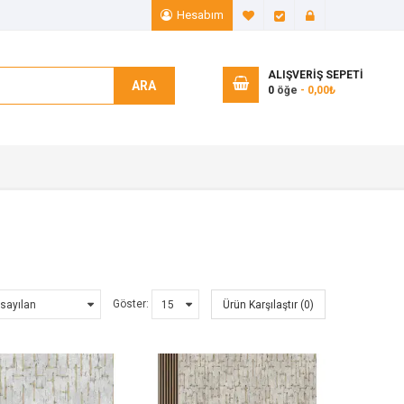
Hesabım
A. Listem (0)
Ödeme
Giriş Yap
ALIŞVERIŞ SEPETI
ARA
0
öğe
- 0,00₺
Göster:
Ürün Karşılaştır (0)