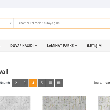
A
DUVAR KAĞIDI
LAMINAT PARKE
İLETIŞIM
all
rünümü:
2
3
4
5
Sırala: