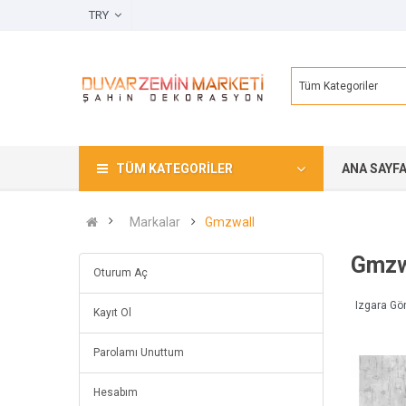
TRY
Tüm Kategoriler
TÜM KATEGORILER
ANA SAYF
Markalar
Gmzwall
Gmzw
Oturum Aç
Izgara Gö
Kayıt Ol
Parolamı Unuttum
Hesabım